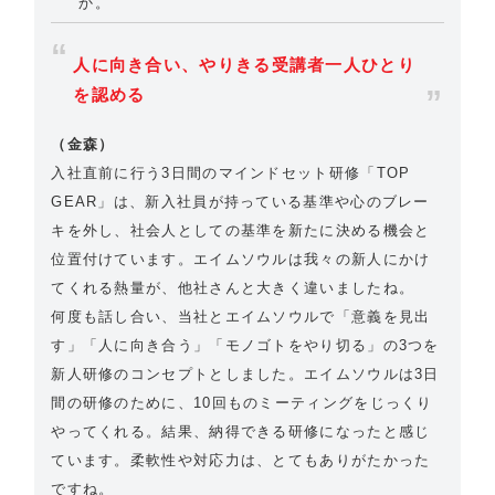
か。
人に向き合い、やりきる受講者一人ひとり
を認める
（金森）
入社直前に行う3日間のマインドセット研修「TOP
GEAR」は、新入社員が持っている基準や心のブレー
キを外し、社会人としての基準を新たに決める機会と
位置付けています。エイムソウルは我々の新人にかけ
てくれる熱量が、他社さんと大きく違いましたね。
何度も話し合い、当社とエイムソウルで「意義を見出
す」「人に向き合う」「モノゴトをやり切る」の3つを
新人研修のコンセプトとしました。エイムソウルは3日
間の研修のために、10回ものミーティングをじっくり
やってくれる。結果、納得できる研修になったと感じ
ています。柔軟性や対応力は、とてもありがたかった
ですね。