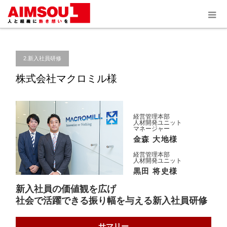
ホーム
導入事例
2.新入社員研修
株式会社マクロミル様
2.新入社員研修
株式会社マクロミル様
経営管理本部
人材開発ユニット
マネージャー
金森 大地様
経営管理本部
人材開発ユニット
黒田 将史様
新入社員の価値観を広げ
社会で活躍できる振り幅を与える新入社員研修
サマリー