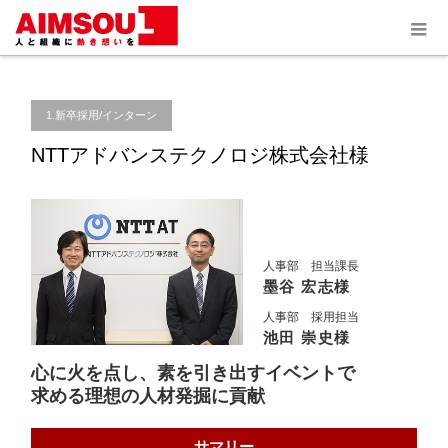
ホーム
導入事例
1.新卒採用/インターン
NTTアドバンステクノロジ株式会
社様
1.新卒採用/インターン
NTTアドバンステクノロジ株式会社様
人事部 担当課長
墨谷 宏志様
人事部 採用担当
池田 崇史様
心に火を点し、素を引き出すイベントで
求める理想の人材発掘に貢献
サマリー